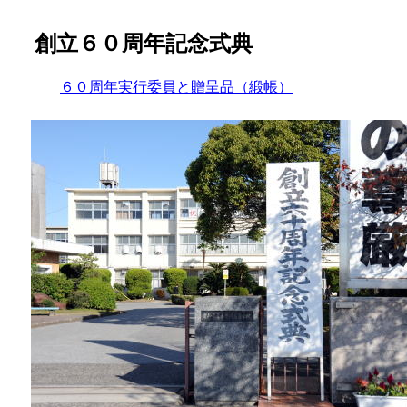
創立６０周年記念式典
６０周年実行委員と贈呈品（緞帳）